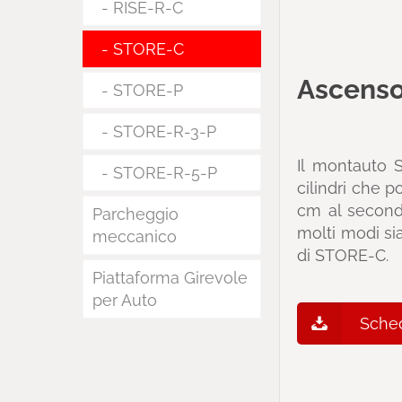
RISE-R-C
STORE-C
Ascenso
STORE-P
STORE-R-3-P
Il montauto 
STORE-R-5-P
cilindri che p
cm al second
Parcheggio
molti modi sia
meccanico
di STORE-C.
Piattaforma Girevole
per Auto
Sche