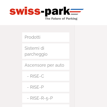
Prodotti
Sistemi di
parcheggio
Ascensore per auto
RISE-C
RISE-P
RISE-R-5-P