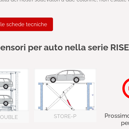
 le schede tecniche
censori per auto nella serie RIS
Prossim
STORE-P
DOUBLE
pe