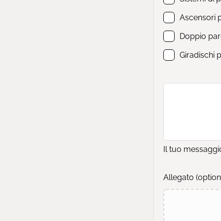
Ascensori 
Doppio pa
Giradischi 
Il tuo messaggi
Allegato
(option