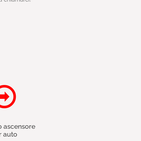
E
o ascensore
r auto