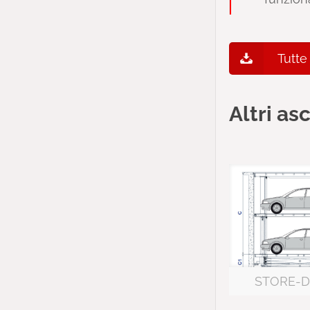
Tutte
Altri as
STORE-