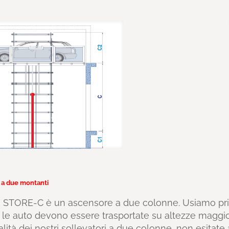
 a due montanti
ro STORE-C è un ascensore a due colonne. Usiamo pri
le auto devono essere trasportate su altezze maggiori
lità dei nostri sollevatori a due colonne, non esitate