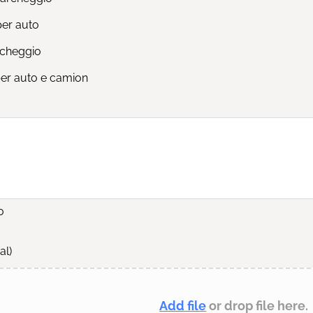
per auto
rcheggio
per auto e camion
o
al)
Add file
or drop file here.