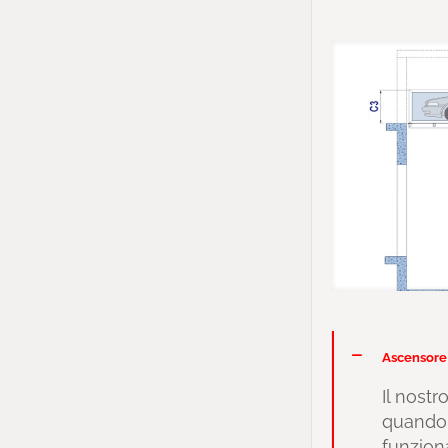
Ascensore
Il nost
quando 
funziona