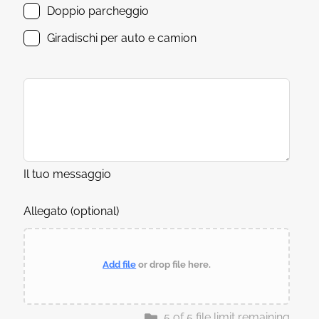
Doppio parcheggio
Giradischi per auto e camion
Il tuo messaggio
Allegato
(optional)
Add file
or drop file here.
5
of
5
file limit remaining