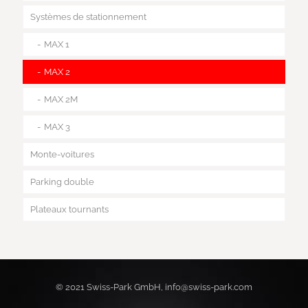
Systèmes de stationnement
MAX 1
MAX 2
MAX 2M
MAX 3
Monte-voitures
Parking double
Plateaux tournants
© 2021 Swiss-Park GmbH, info@swiss-park.com