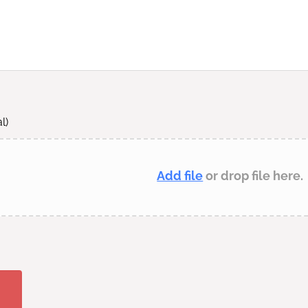
l)
Add file
or drop file here.