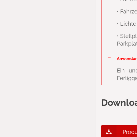
• Fahrz
• Licht
• Stell
Parkpla
Anwendun
Ein- un
Fertigg
Downlo
Produ