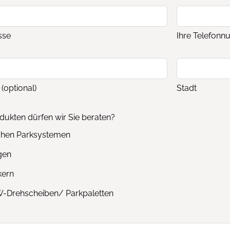
sse
Ihre Telefon
(optional)
Stadt
ukten dürfen wir Sie beraten?
chen Parksystemen
gen
kern
-Drehscheiben/ Parkpaletten