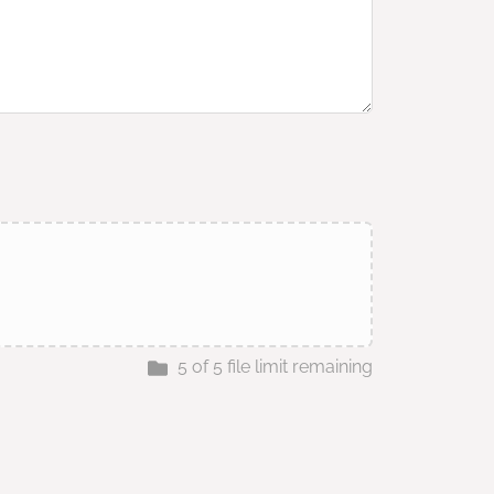
5
of
5
file limit remaining