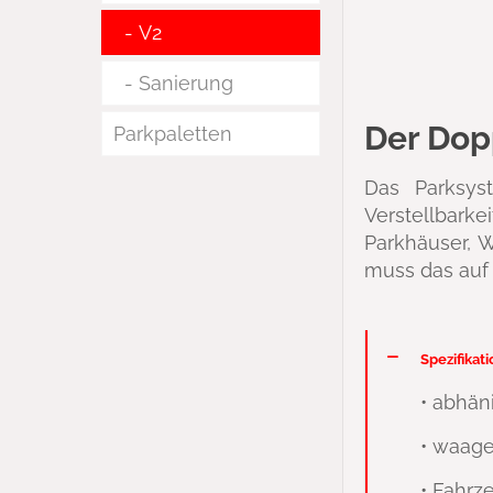
V2
Sanierung
Der Dop
Parkpaletten
Das Parksys
Verstellbarke
Parkhäuser, W
muss das auf
Spezifikat
• abhän
• waage
• Fahrz