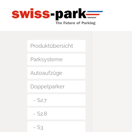
Produktübersicht
Parksysteme
Autoaufzüge
Doppelparker
S2.7
S2.8
S3