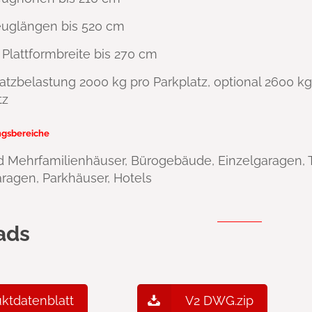
euglängen bis 520 cm
e Plattformbreite bis 270 cm
platzbelastung 2000 kg pro Parkplatz, optional 2600 kg
tz
gsbereiche
d Mehrfamilienhäuser, Bürogebäude, Einzelgaragen, 
aragen, Parkhäuser, Hotels
ads
ktdatenblatt
V2 DWG.zip