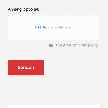
Anhang
(optional)
Add file
or drop file here.
5
of
5
file limit remaining