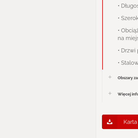
• Długo
• Szero
• Obcią
na mie
• Drzwi
• Stalo
Obszary z
Więcej inf
Karta