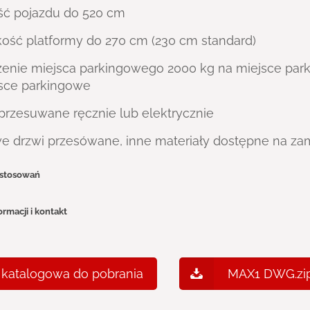
ść pojazdu do 520 cm
kość platformy do 270 cm (230 cm standard)
żenie miejsca parkingowego 2000 kg na miejsce park
jsce parkingowe
 przesuwane ręcznie lub elektrycznie
we drzwi przesówane, inne materiały dostępne na z
astosowań
ormacji i kontakt
 katalogowa do pobrania
MAX1 DWG.zi