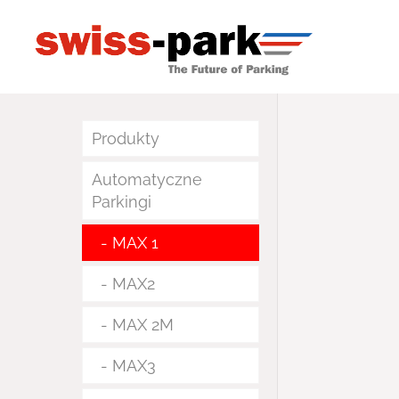
Produkty
Automatyczne
Parkingi
MAX 1
MAX2
MAX 2M
MAX3