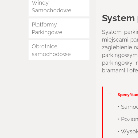
Windy
Samochodowe
System 
Platformy
System parki
Parkingowe
miejscami pa
Obrotnice
zaglebienie 
samochodowe
parkingowym:
parkingowy n
bramami i of
Specyfikac
• Samod
• Pozio
• Wyso